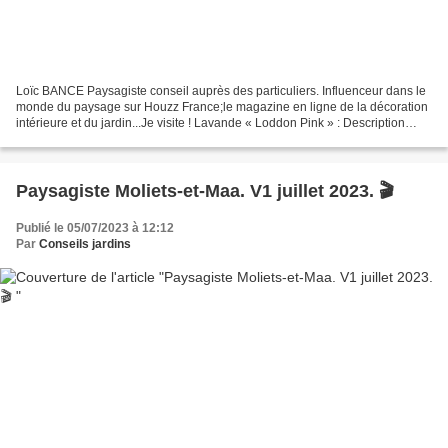
Loïc BANCE Paysagiste conseil auprès des particuliers. Influenceur dans le
monde du paysage sur Houzz France;le magazine en ligne de la décoration
intérieure et du jardin...Je visite ! Lavande « Loddon Pink » : Description
complète de cette merveille...
Paysagiste Moliets-et-Maa. V1 juillet 2023. 🎬
Publié le 05/07/2023 à 12:12
Par
Conseils jardins