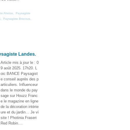
te Ahetze
,
Paysagiste
S
,
Paysagiste Briscous
,
sagiste Landes.
Article mis à jour le : 0
9 août 2025. 17h20. L
oic BANCE Paysagist
e conseil auprès des p
articuliers. Influenceur
dans le monde du pay
sage sur Houzz Franc
e le magazine en ligne
de la décoration intérie
ure et du jardin… Je vi
site ! Photinia Fraseri
Red Robin....