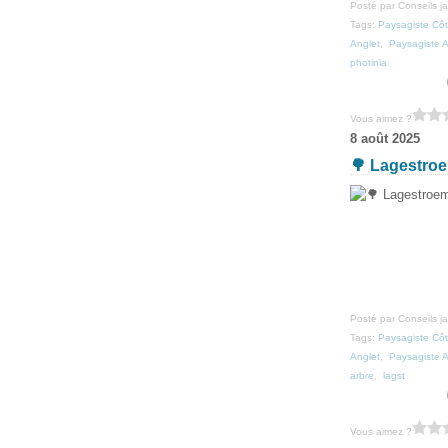
Posté par Conseils ja
Tags:
Paysagiste Cô
Anglet
,
Paysagiste 
photinia
Vous aimez ?
8 août 2025
🌳 Lagestro
Posté par Conseils ja
Tags:
Paysagiste Cô
Anglet
,
Paysagiste 
arbre
,
lagst
Vous aimez ?