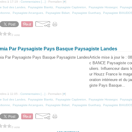
rdins à 17:19 -
Commentaires [
…
]
- Permalien [
#
]
te Sud des Landes
,
Paysagiste Biarritz
,
Paysagiste Capbreton
,
Paysagiste Hossegor
,
Paysagis
Arbonne
,
Paysagiste Arcangues
,
Paysagiste Bidart
,
Paysagiste Guethary
,
Paysagiste BIAUDO
0 vote
emia Par Paysagiste Pays Basque Paysagiste Landes
Article mise à jour le : 0
c BANCE Paysagiste cons
uliers. Influenceur dans
ur Houzz France le magaz
oration intérieure et du j
giste Pays Basque...
rdins à 11:05 -
Commentaires [
…
]
- Permalien [
#
]
te Sud des Landes
,
Paysagiste Biarritz
,
Paysagiste Capbreton
,
Paysagiste Hossegor
,
Paysagis
Arbonne
,
Paysagiste Arcangues
,
Paysagiste Bidart
,
Paysagiste Guethary
,
Paysagiste BIAUDO
0 vote