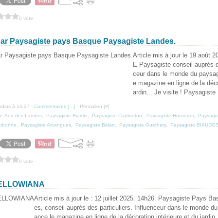
0 vote
par Paysagiste pays Basque Paysagiste Landes.
Article mis à jour le 19 août
E Paysagiste conseil auprès de
ceur dans le monde du paysag
e magazine en ligne de la décor
ardin... Je visite ! Paysagist
rdins à 16:27 -
Commentaires [
…
]
- Permalien [
#
]
te Sud des Landes
,
Paysagiste Biarritz
,
Paysagiste Capbreton
,
Paysagiste Hossegor
,
Paysagis
Arbonne
,
Paysagiste Arcangues
,
Paysagiste Bidart
,
Paysagiste Guethary
,
Paysagiste BIAUDO
0 vote
SELLOWIANA
Article mis à jour le : 12 juillet 2025. 14h26. Paysagiste Pays 
es, conseil auprès des particuliers. Influenceur dans le monde 
ance le magazine en ligne de la décoration intérieure et du jardin..