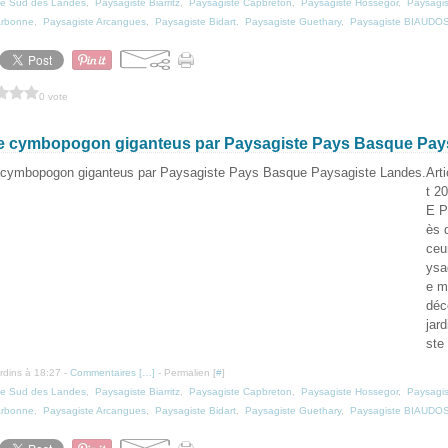
te Sud des Landes
,
Paysagiste Biarritz
,
Paysagiste Capbreton
,
Paysagiste Hossegor
,
Paysagis
Arbonne
,
Paysagiste Arcangues
,
Paysagiste Bidart
,
Paysagiste Guethary
,
Paysagiste BIAUDO
0 vote
lle cymbopogon giganteus par Paysagiste Pays Basque Pay
Art
t 2
E P
ès d
ceu
ysa
e m
déc
jard
ste
rdins à 18:27 -
Commentaires [
…
]
- Permalien [
#
]
te Sud des Landes
,
Paysagiste Biarritz
,
Paysagiste Capbreton
,
Paysagiste Hossegor
,
Paysagis
Arbonne
,
Paysagiste Arcangues
,
Paysagiste Bidart
,
Paysagiste Guethary
,
Paysagiste BIAUDO