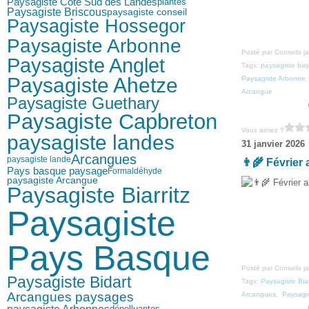
Paysagiste Côte Sud des Landes
plantes
Paysagiste Briscous
paysagiste conseil
Paysagiste Hossegor
Paysagiste Arbonne
Posté par Conseils ja
Paysagiste Anglet
Tags:
paysagiste ba
Paysagiste Ahetze
Paysagiste Arbonne
Arcangue
Paysagiste Guethary
Paysagiste Capbreton
Vous aimez ?
paysagiste landes
31 janvier 2026
Arcangues
paysagiste lande
👨‍🌾 Févrie
Pays basque paysage
Formaldéhyde
paysagiste Arcangue
Paysagiste Biarritz
Paysagiste
Pays Basque
Posté par Conseils ja
Paysagiste Bidart
Tags:
Paysagiste Biar
Arcangues paysages
Arcangues
,
Paysagis
dépolluantes