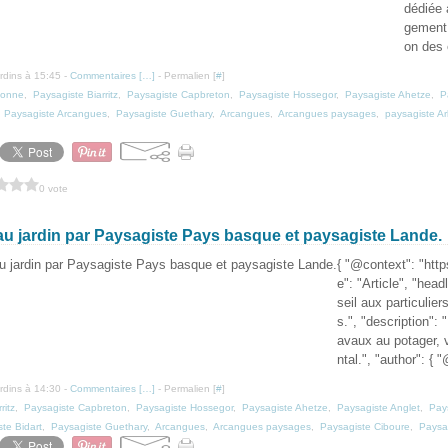
dédiée 
gement 
on des 
rdins à 15:45 -
Commentaires [
…
]
- Permalien [
#
]
yonne
,
Paysagiste Biarritz
,
Paysagiste Capbreton
,
Paysagiste Hossegor
,
Paysagiste Ahetze
,
P
,
Paysagiste Arcangues
,
Paysagiste Guethary
,
Arcangues
,
Arcangues paysages
,
paysagiste A
0 vote
r au jardin par Paysagiste Pays basque et paysagiste Lande.
{ "@context": "htt
e": "Article", "hea
seil aux particulie
s.", "description": 
avaux au potager, 
ntal.", "author": { 
rdins à 14:30 -
Commentaires [
…
]
- Permalien [
#
]
ritz
,
Paysagiste Capbreton
,
Paysagiste Hossegor
,
Paysagiste Ahetze
,
Paysagiste Anglet
,
Pay
te Bidart
,
Paysagiste Guethary
,
Arcangues
,
Arcangues paysages
,
Paysagiste Ciboure
,
Paysa