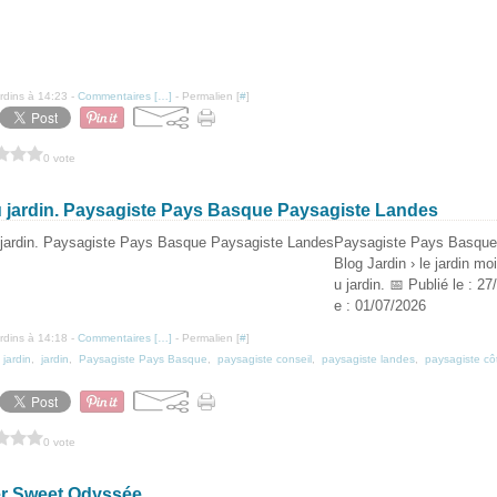
rdins à 14:23 -
Commentaires [
…
]
- Permalien [
#
]
0 vote
 au jardin. Paysagiste Pays Basque Paysagiste Landes
Paysagiste Pays Basque
Blog Jardin › le jardin moi
u jardin. 📅 Publié le : 2
e : 01/07/2026
rdins à 14:18 -
Commentaires [
…
]
- Permalien [
#
]
u jardin
,
jardin
,
Paysagiste Pays Basque
,
paysagiste conseil
,
paysagiste landes
,
paysagiste c
0 vote
er Sweet Odyssée.