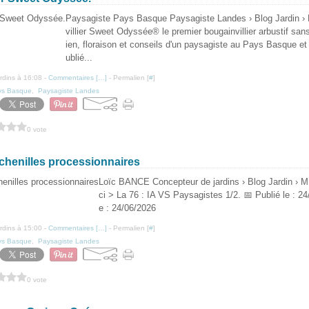
Paysagiste Pays Basque Paysagiste Landes › Blog Jardin › 
villier Sweet Odyssée® le premier bougainvillier arbustif sans
ien, floraison et conseils d'un paysagiste au Pays Basque e
ublié...
rdins à 16:08 -
Commentaires [
…
]
- Permalien [
#
]
ys Basque
,
Paysagiste Landes
0 vote
 chenilles processionnaires
Loïc BANCE Concepteur de jardins › Blog Jardin › M
ci > La 76 : IA VS Paysagistes 1/2. 📅 Publié le : 24
e : 24/06/2026
rdins à 15:00 -
Commentaires [
…
]
- Permalien [
#
]
ys Basque
,
Paysagiste Landes
0 vote