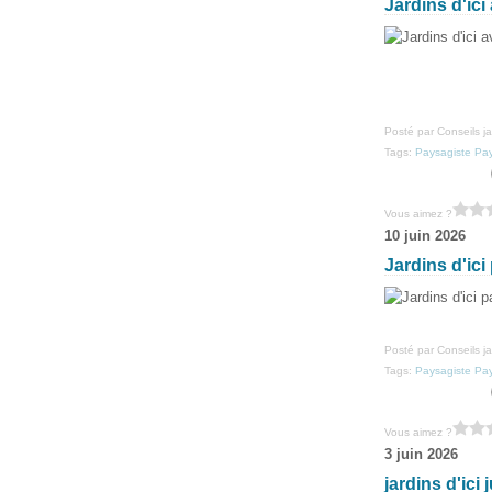
Jardins d'ic
Posté par Conseils ja
Tags:
Paysagiste Pa
Vous aimez ?
10 juin 2026
Jardins d'ic
Posté par Conseils ja
Tags:
Paysagiste Pa
Vous aimez ?
3 juin 2026
jardins d'ici