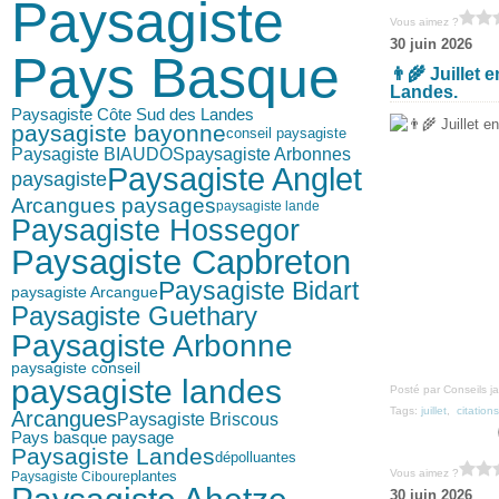
Paysagiste
Vous aimez ?
30 juin 2026
Pays Basque
👨‍🌾 Juillet
Landes.
Paysagiste Côte Sud des Landes
paysagiste bayonne
conseil paysagiste
Paysagiste BIAUDOS
paysagiste Arbonnes
Paysagiste Anglet
paysagiste
Arcangues paysages
paysagiste lande
Paysagiste Hossegor
Paysagiste Capbreton
Paysagiste Bidart
paysagiste Arcangue
Paysagiste Guethary
Paysagiste Arbonne
paysagiste conseil
paysagiste landes
Posté par Conseils ja
Tags:
juillet
,
citations
Arcangues
Paysagiste Briscous
Pays basque paysage
Paysagiste Landes
dépolluantes
Vous aimez ?
plantes
Paysagiste Ciboure
30 juin 2026