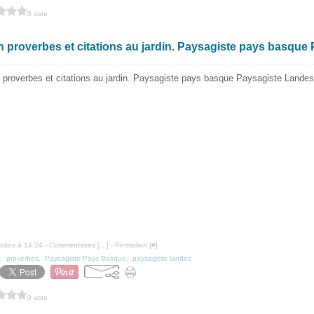
0 vote
 en proverbes et citations au jardin. Paysagiste pays basque
rdins à 14:24 -
Commentaires [
…
]
- Permalien [
#
]
,
proverbes
,
Paysagiste Pays Basque
,
paysagiste landes
0 vote