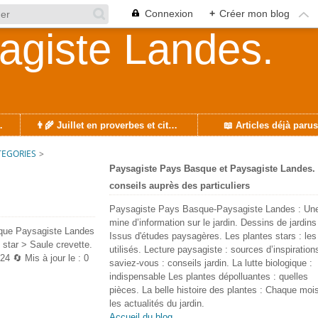
Connexion
+
Créer mon blog
sque Paysagiste Landes
👨‍🌾 Juillet en proverbes et citations au jardin. Paysagiste pays basque Paysagiste Landes.
📖 Articles déjà parus
TEGORIES
>
Paysagiste Pays Basque et Paysagiste Landes.
conseils auprès des particuliers
Paysagiste Pays Basque-Paysagiste Landes : Un
mine d’information sur le jardin. Dessins de jardins
que Paysagiste Landes
Issus d'études paysagères. Les plantes stars : les
s star > Saule crevette.
utilisés. Lecture paysagiste : sources d’inspiration
24 🔄 Mis à jour le : 0
saviez-vous : conseils jardin. La lutte biologique :
indispensable Les plantes dépolluantes : quelles
pièces. La belle histoire des plantes : Chaque moi
les actualités du jardin.
Accueil du blog