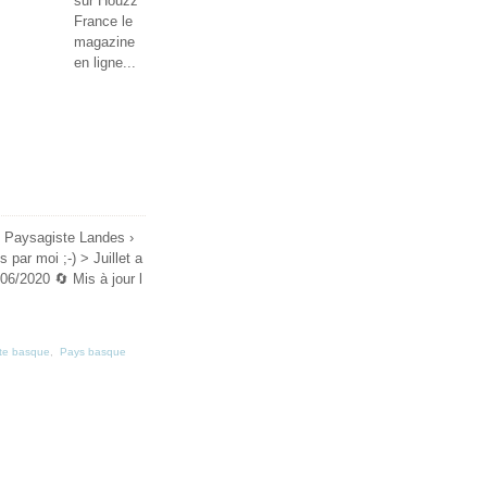
sur Houzz
France le
magazine
en ligne...
 Paysagiste Landes ›
s par moi ;-) > Juillet a
7/06/2020 🔄 Mis à jour l
ôte basque
,
Pays basque