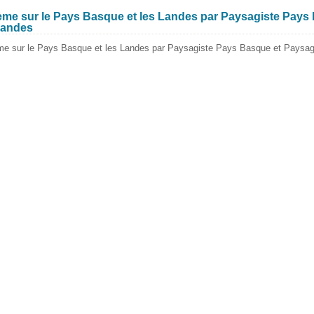
oème sur le Pays Basque et les Landes par Paysagiste Pays
Landes