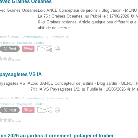
i avec Graines Océanes
Loïc ANCE Concepteur de jardins › Blog Jardin › MENU :
La 75 : Graines Océanes. 📅 Publié le : 17/06/2026 🔄 Mi
6 🌿 Graines océanes. Article quelque peu différent que
abitude de lire sur...
rdins à 15:00 -
Commentaires [
…
]
- Permalien [
#
]
ys Basque
,
Paysagiste Landes
0 vote
i paysagistes VS IA
Loïc BANCE Concepteur de jardins › Blog Jardin › MENU : Ra
74 : IA VS Paysagistes 1/2. 📅 Publié le : 10/06/2026 🔄 Mis
rdins à 15:00 -
Commentaires [
…
]
- Permalien [
#
]
ys Basque
,
Paysagiste Landes
0 vote
 juin 2026 au jardins d'ornement, potager et fruitier.