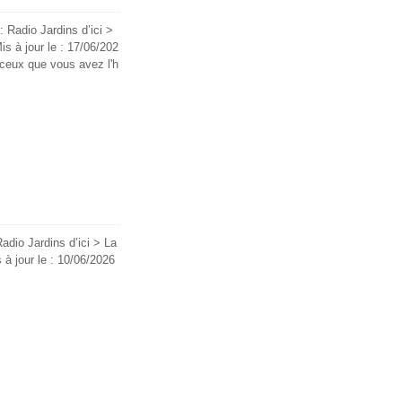
 Radio Jardins d’ici >
s à jour le : 17/06/202
 ceux que vous avez l'h
dio Jardins d’ici > La
 à jour le : 10/06/2026