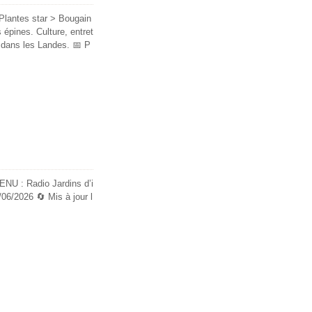
Plantes star > Bougain
 épines. Culture, entret
t dans les Landes. 📅 P
ENU : Radio Jardins d’i
/06/2026 🔄 Mis à jour l