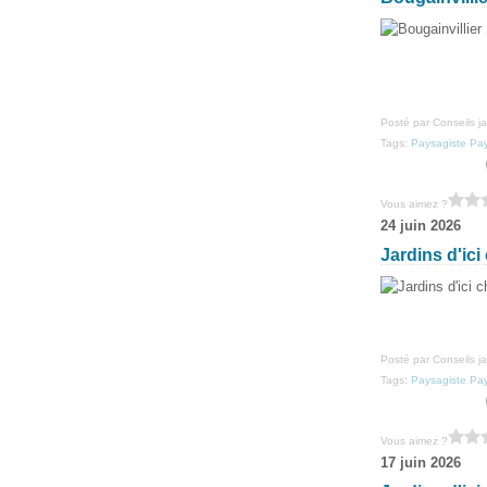
Posté par Conseils ja
Tags:
Paysagiste Pa
Vous aimez ?
24 juin 2026
Jardins d'ici
Posté par Conseils ja
Tags:
Paysagiste Pa
Vous aimez ?
17 juin 2026