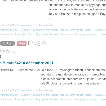
Loïc BANCE Paysagiste Bidart, conseil aup
nfluenceur dans le monde du paysage su
zine en ligne de la décoration intérieure et 
Je visite Houzz le magzine en ligne ! P
0....
rdins à 18:59 -
Commentaires [
…
]
- Permalien [
#
]
ysagiste Biarritz
,
Paysagiste Capbreton
,
Paysagiste Hossegor
,
Paysagiste Ahetze
,
Paysagiste
e Arcangues
,
Paysagiste Bidart
,
Paysagiste Guethary
,
Arcangues
,
Arcangues paysages
,
paysa
0 vote
1
e Bidart 64210 décembre 2021
Loic BANCE Paysagiste Bidart, conseil auprès de
ceur dans le monde du paysage sur Houzz Fran
e de la décoration intérieure et du jardin... Je v
64210. Dessins de jardins pour présentation...
rdins à 09:55 -
Commentaires [
…
]
- Permalien [
#
]
ysagiste Biarritz
,
Paysagiste Capbreton
,
Paysagiste Hossegor
,
Paysagiste Ahetze
,
Paysagiste
e Arcangues
,
Paysagiste Bidart
,
Paysagiste Guethary
,
Arcangues
,
Arcangues paysages
,
paysa