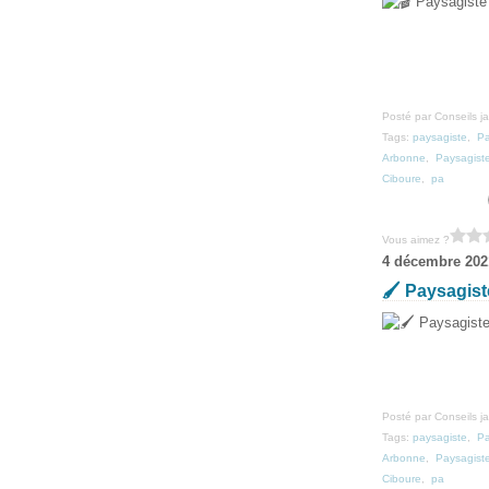
Posté par Conseils ja
Tags:
paysagiste
,
Pa
Arbonne
,
Paysagist
Ciboure
,
pa
Vous aimez ?
4 décembre 202
🖌 Paysagist
Posté par Conseils ja
Tags:
paysagiste
,
Pa
Arbonne
,
Paysagist
Ciboure
,
pa