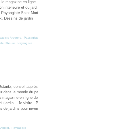
 le magazine en ligne
on intérieure et du jardi
 ! Paysagiste Saint Mart
x. Dessins de jardin
sagiste Arbonne
,
Paysagiste
ste Ciboure
,
Paysagiste
taritz, conseil auprès
eur dans le monde du pa
e magazine en ligne de
du jardin... Je visite ! P
s de jardins pour inven
 Anglet
,
Paysagiste