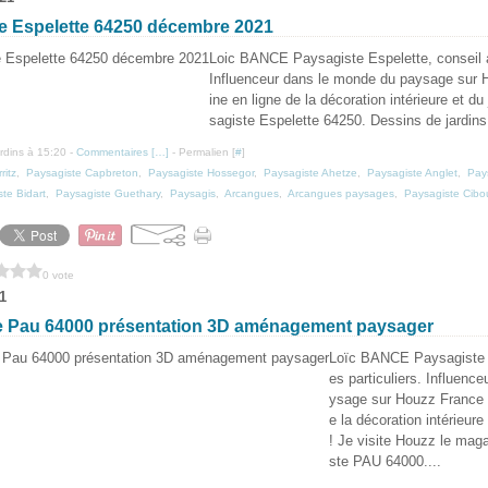
e Espelette 64250 décembre 2021
Loic BANCE Paysagiste Espelette, conseil a
Influenceur dans le monde du paysage sur
ine en ligne de la décoration intérieure et du 
sagiste Espelette 64250. Dessins de jardins 
rdins à 15:20 -
Commentaires [
…
]
- Permalien [
#
]
ritz
,
Paysagiste Capbreton
,
Paysagiste Hossegor
,
Paysagiste Ahetze
,
Paysagiste Anglet
,
Pay
te Bidart
,
Paysagiste Guethary
,
Paysagis
,
Arcangues
,
Arcangues paysages
,
Paysagiste Cibo
0 vote
1
te Pau 64000 présentation 3D aménagement paysager
Loïc BANCE Paysagiste 
es particuliers. Influenc
ysage sur Houzz France 
e la décoration intérieure 
! Je visite Houzz le maga
ste PAU 64000....