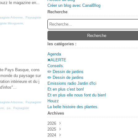
Houzz le magazine en...
Créer un blog avec CanalBlog
Recherche
sagiste Arbonne
,
Paysagiste
giste Mouguerre
,
les catégories :
Agenda
❌ALERTE
Conseils.
te Pays Basque, cons
✏️ Dessin de jardins
le monde du paysage sur
✏️ Dessin de jardins
tion intérieure et du j
Emissions radio Jardin d'Ici
'infos"...
Et en plus c'est bon!
Et en plus elle nous font du bien!
Houzz
sagiste Arbonne
,
Paysagiste
La belle histoire des plantes.
ure
,
pa
,
Paysagiste
Archives
2026
2025
Juillet
(6)
2024
Juin
Décembre
(9)
(11)