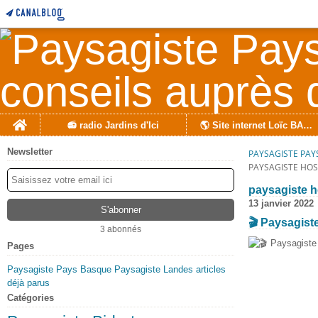
Home
📻️ radio Jardins d'Ici
🌎 Site internet Loïc BANCE.
Newsletter
PAYSAGISTE PAY
PAYSAGISTE HO
paysagiste 
13 janvier 2022
🎬 Paysagis
3 abonnés
Pages
Paysagiste Pays Basque Paysagiste Landes articles
déjà parus
Catégories