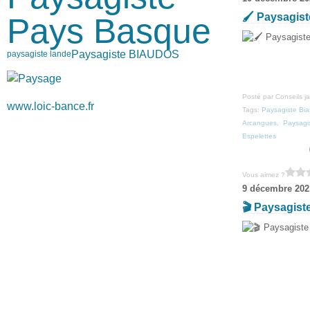
🖌 Paysagist
Pays Basque
Paysagiste BIAUDOS
paysagiste lande
Posté par Conseils ja
www.loic-bance.fr
Tags:
Paysagiste Biar
Arcangues
,
Paysagis
Espelettes
Vous aimez ?
9 décembre 202
🎬 Paysagis