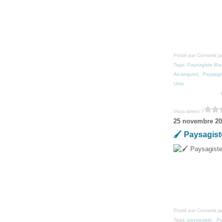
Posté par Conseils ja
Tags:
Paysagiste Biar
Arcangues
,
Paysagi
Usta
Vous aimez ?
25 novembre 20
🖌 Paysagist
Posté par Conseils ja
Tags:
paysagiste
,
Pa