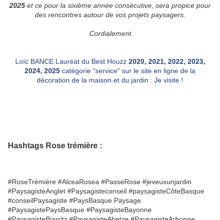
2025
et ce pour la sixième année consécutive, sera propice pour
des rencontres autour de vos projets paysagers.
Cordialemen
t.
Loïc BANCE Lauréat du Best Houzz
2020,
2021,
2022, 2023,
2024, 2025
catégorie "service" sur le site en ligne de la
décoration de la maison et du jardin : Je visite !
Hashtags Rose trémière :
#RoseTrémière #AlceaRosea #PasseRose #jeveuxunjardin
#PaysagisteAnglet #Paysagisteconseil #paysagisteCôteBasque
#conseilPaysagiste #PaysBasque Paysage
#PaysagistePaysBasque #PaysagisteBayonne
#PaysagisteBiarritz #PaysagisteAhetze #PaysagisteArbonne