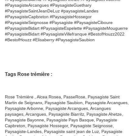
#PaysagisteArcangues #PaysagisteGuethary
#PaysagisteSaintJeanDeLuz #paysagisteLandes
#PaysagisteCapbreton #PaysagisteHossegor
#PaysagisteSeignosse #Paysagiste #PaysagisteCiboure
#PaysagisteBidart #PaysagisteEspelette #PaysagisteMouguerre
#PaysagisteBidart #PaysagisteVillefranque #BestofHouzz2022
#BestofHouzz #Elisaberry #PaysagisteSaubion
Tags Rose trémière :
Rose Trémière , Alcea Rosea, PasseRose, Paysagiste Saint
Martin de Seignanx, Paysagiste Saubion, Paysagiste Arcangues,
Paysagiste Arbonne, Paysagiste Arcangues, Arcangues
paysages, Arcangues, Paysagiste Biarritz, Paysagiste Ahetze,
Paysagiste Bayonne, Paysagiste Pays Basque, Paysagiste
Capbreton, Paysagiste Hossegor, Paysagiste Seignosse,
Paysagiste-Landes, Paysagiste saint jean de Luz, Paysagiste