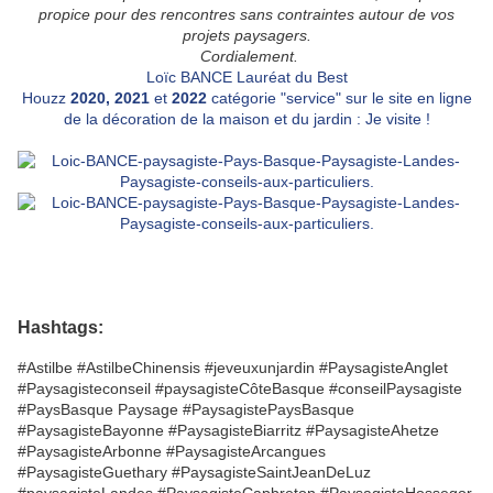
propice pour des rencontres sans contraintes autour de vos
projets paysagers.
Cordialemen
t.
Loïc BANCE Lauréat du Best
Houzz
2020,
2021
et
2022
catégorie "service" sur le site en ligne
de la décoration de la maison et du jardin : Je visite !
Hashtags:
#Astilbe #AstilbeChinensis #jeveuxunjardin #PaysagisteAnglet
#Paysagisteconseil #paysagisteCôteBasque #conseilPaysagiste
#PaysBasque Paysage #PaysagistePaysBasque
#PaysagisteBayonne #PaysagisteBiarritz #PaysagisteAhetze
#PaysagisteArbonne #PaysagisteArcangues
#PaysagisteGuethary #PaysagisteSaintJeanDeLuz
#paysagisteLandes #PaysagisteCapbreton #PaysagisteHossegor