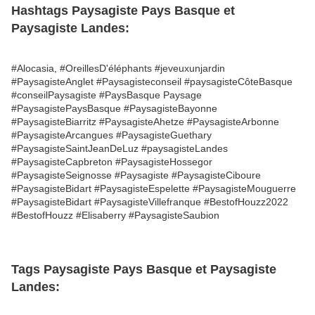
Hashtags Paysagiste Pays Basque et
Paysagiste Landes:
#Alocasia, #OreillesD'éléphants #jeveuxunjardin
#PaysagisteAnglet #Paysagisteconseil #paysagisteCôteBasque
#conseilPaysagiste #PaysBasque Paysage
#PaysagistePaysBasque #PaysagisteBayonne
#PaysagisteBiarritz #PaysagisteAhetze #PaysagisteArbonne
#PaysagisteArcangues #PaysagisteGuethary
#PaysagisteSaintJeanDeLuz #paysagisteLandes
#PaysagisteCapbreton #PaysagisteHossegor
#PaysagisteSeignosse #Paysagiste #PaysagisteCiboure
#PaysagisteBidart #PaysagisteEspelette #PaysagisteMouguerre
#PaysagisteBidart #PaysagisteVillefranque #BestofHouzz2022
#BestofHouzz #Elisaberry #PaysagisteSaubion
Tags Paysagiste Pays Basque et Paysagiste
Landes: