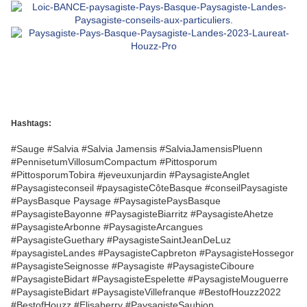
Hashtags:
#Sauge #Salvia #Salvia Jamensis #SalviaJamensisPluenn
#PennisetumVillosumCompactum #Pittosporum
#PittosporumTobira #jeveuxunjardin #PaysagisteAnglet
#Paysagisteconseil #paysagisteCôteBasque #conseilPaysagiste
#PaysBasque Paysage #PaysagistePaysBasque
#PaysagisteBayonne #PaysagisteBiarritz #PaysagisteAhetze
#PaysagisteArbonne #PaysagisteArcangues
#PaysagisteGuethary #PaysagisteSaintJeanDeLuz
#paysagisteLandes #PaysagisteCapbreton #PaysagisteHossegor
#PaysagisteSeignosse #Paysagiste #PaysagisteCiboure
#PaysagisteBidart #PaysagisteEspelette #PaysagisteMouguerre
#PaysagisteBidart #PaysagisteVillefranque #BestofHouzz2022
#BestofHouzz #Elisaberry #PaysagisteSaubion