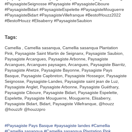
#PaysagisteSeignosse #Paysagiste #PaysagisteCiboure
#PaysagisteBidart #PaysagisteEspelette #PaysagisteMouguerre
#PaysagisteBidart #PaysagisteVillefranque #BestofHouzz2022
#BestofHouzz #Elisaberry #PaysagisteSaubion
Tags:
Camellia , Camellia sasanqua, Camellia sasanqua Plantation
Pink, Paysagiste Saint Martin de Seignanx, Paysagiste Saubion,
Paysagiste Arcangues, Paysagiste Arbonne, Paysagiste
Arcangues, Arcangues paysages, Arcangues, Paysagiste Biarritz,
Paysagiste Ahetze, Paysagiste Bayonne, Paysagiste Pays
Basque, Paysagiste Capbreton, Paysagiste Hossegor, Paysagiste
Seignosse, Paysagiste-Landes, Paysagiste saint jean de Luz,
Paysagiste Anglet, Paysagiste Arbonne, Paysagiste Guéthary,
Paysagiste Ciboure, Paysagiste Bidart, Paysagiste Espelette,
Espelette, Paysagiste Mouguerre, Mouguerre, Elisaberry,
Paysagiste Bidart, Bidart, Paysagiste Villefranque, @houzz
@houzzfr @houzzpro
#Paysagiste Pays Basque
#paysagiste landes
#Camellia
#Camellia sasanqua
#Camellia sasanqua Plantation Pink