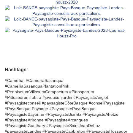
Hashtags:
#Camellia #CamelliaSasanqua
#CamelliaSasanquaPlantationPink
#PennisetumVillosumCompactum #Pittosporum
#PittosporumTobira #jeveuxunjardin #PaysagisteAnglet
#Paysagisteconseil #paysagisteCôteBasque #conseilPaysagiste
#PaysBasque Paysage #PaysagistePaysBasque
#PaysagisteBayonne #PaysagisteBiarritz #PaysagisteAhetze
#PaysagisteArbonne #PaysagisteArcangues
#PaysagisteGuethary #PaysagisteSaintJeanDeLuz
#paysagisteLandes #PaysagisteCapbreton #PaysagisteHossegor