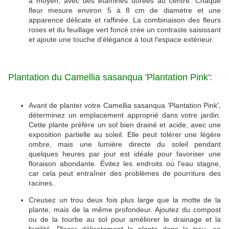
à moyen, avec des étamines dorées au centre. Chaque
fleur mesure environ 5 à 8 cm de diamètre et une
apparence délicate et raffinée. La combinaison des fleurs
roses et du feuillage vert foncé crée un contraste saisissant
et ajoute une touche d'élégance à tout l'espace extérieur.
Plantation du Camellia sasanqua 'Plantation Pink':
Avant de planter votre Camellia sasanqua 'Plantation Pink',
déterminez un emplacement approprié dans votre jardin.
Cette plante préfère un sol bien drainé et acide, avec une
exposition partielle au soleil.
Elle peut tolérer une légère
ombre, mais une lumière directe du soleil pendant
quelques heures par jour est idéale pour favoriser une
floraison abondante.
Évitez les endroits où l'eau stagne,
car cela peut entraîner des problèmes de pourriture des
racines.
Creusez un trou deux fois plus large que la motte de la
plante, mais de la même profondeur.
Ajoutez du compost
ou de la tourbe au sol pour améliorer le drainage et la
fertilité. P
lacer délicatement la plante dans le trou, en